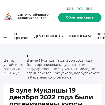
ҚАЗ
РУС
ENG
ЦЕНТР УСТОЙЧИВОГО
Обратная связь
РАЗВИТИЯ "OCHAQ"
О
ПРЕ
ДЕЯТЕЛЬНОСТЬ
ПАРТНЕРАМ
ЦЕНТРЕ
ЦЕН
Центр
В ауле Муканшы 19 декабря 2022 года
устойчивого
были организованы курсы занятия для
развития
государственных служащих и молодых
"OCHAQ"
специалистов Коксуского, Кербулакского
и Каратальского районов
В ауле Муканшы 19
декабря 2022 года были
организованы курсы